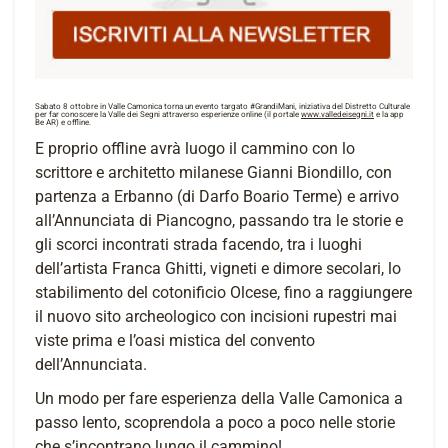
Sabato 8 ottobre in Valle Camonica torna un evento targato #GrandiMani, iniziativa del
Distretto Culturale
per far conoscere la Valle dei Segni attraverso esperienze online (il portale
www.valledeisegni.it
e la app
Be AR) e offline.
E proprio offline avrà luogo il cammino con lo
scrittore e architetto milanese Gianni Biondillo, con
partenza a Erbanno (di Darfo Boario Terme) e arrivo
all’Annunciata di Piancogno, passando tra le storie e
gli scorci incontrati strada facendo, tra i luoghi
dell’artista Franca Ghitti, vigneti e dimore secolari, lo
stabilimento del cotonificio Olcese, fino a raggiungere
il nuovo sito archeologico con incisioni rupestri mai
viste prima e l’oasi mistica del convento
dell’Annunciata.
Un modo per fare esperienza della Valle Camonica a
passo lento, scoprendola a poco a poco nelle storie
che s’incontrano lungo il cammino!