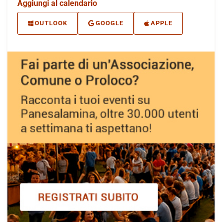
Aggiungi al calendario
OUTLOOK
GOOGLE
APPLE