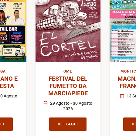
IGA
OME
MONTIC
ANO E
FESTIVAL DEL
MAGN
FESTA
FUMETTO DA
FRAN
MARCIAPIEDE
10 Agosto
13 S
29 Agosto - 30 Agosto
2026
LI
DETTAGLI
D