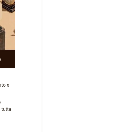
ato e
e
 tutta