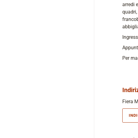
arredi 
quadri,
francob
abbigl
Ingress
Appunt
Per mag
Indiri
Fiera M
IND