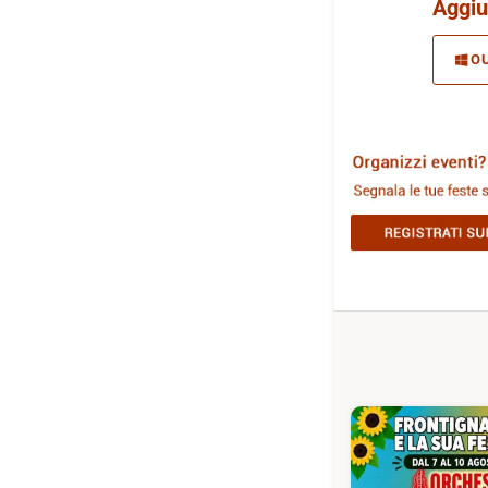
Aggiu
O