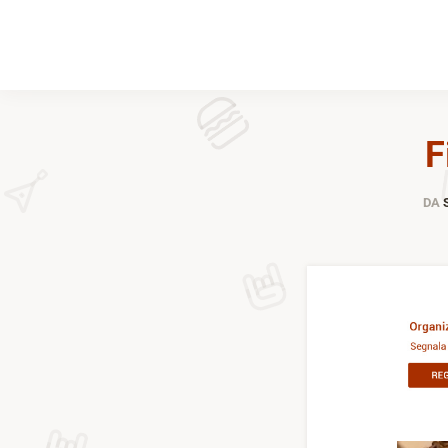
F
DA
S