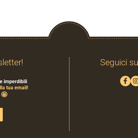
sletter!
Seguici su
e imperdibili
la tua email!
🤩
0