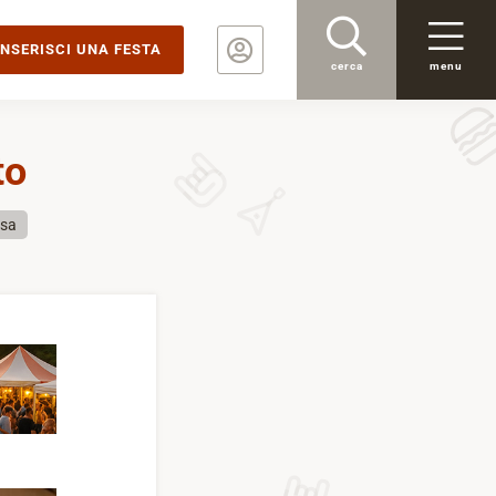
INSERISCI UNA FESTA
cerca
menu
to
usa