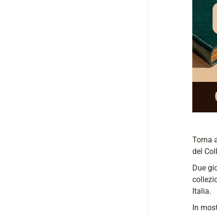
Torna a
del Col
Due gio
collezi
Italia.
In most