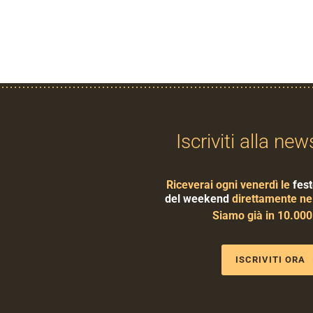
Iscriviti alla new
Riceverai ogni venerdì le
fest
del weekend
direttamente nel
Siamo già in 10.00
ISCRIVITI ORA