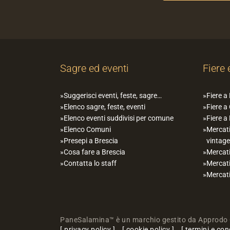
Sagre ed eventi
Fiere 
Suggerisci eventi, feste, sagre…
Fiere a
Elenco sagre, feste, eventi
Fiere a
Elenco eventi suddivisi per comune
Fiere a
Elenco Comuni
Mercati
Presepi a Brescia
vintage
Cosa fare a Brescia
Mercati
Contatta lo staff
Mercati
Mercati
PaneSalamina™ è un marchio gestito da Approdo 
privacy policy
cookie policy
termini e con