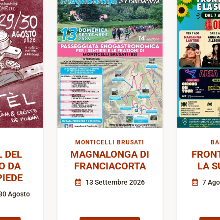
MONTICELLI BRUSATI
BA
L DEL
MAGNALONGA DI
FRON
O DA
FRANCIACORTA
LA S
IEDE
13 Settembre 2026
7 Ago
30 Agosto