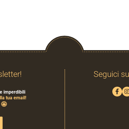
sletter!
Seguici su
e imperdibili
la tua email!
🤩
0