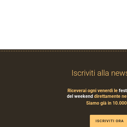
Iscriviti alla new
Riceverai ogni venerdì le
fest
del weekend
direttamente nel
Siamo già in 10.00
ISCRIVITI ORA