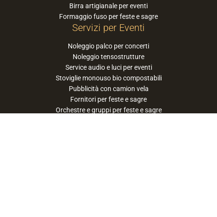
Birra artigianale per eventi
Formaggio fuso per feste e sagre
Servizi per Eventi
Noleggio palco per concerti
Noleggio tensostrutture
Service audio e luci per eventi
Stoviglie monouso bio compostabili
Pubblicità con camion vela
Fornitori per feste e sagre
Orchestre e gruppi per feste e sagre
Suggerisci la tua orchestra / band
PaneSalamina™ è un marchio gestito da
Approdo Cooperativa Sociale Onlus - P.iva
03322360177
privacy policy
cookie policy
termini e condizioni