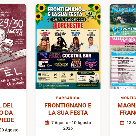
BARBARIGA
MONTIC
L DEL
FRONTIGNANO E
MAGN
O DA
LA SUA FESTA
FRAN
IEDE
7 Agosto - 10 Agosto
13 S
2026
30 Agosto