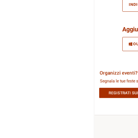
IND
Aggiu
O