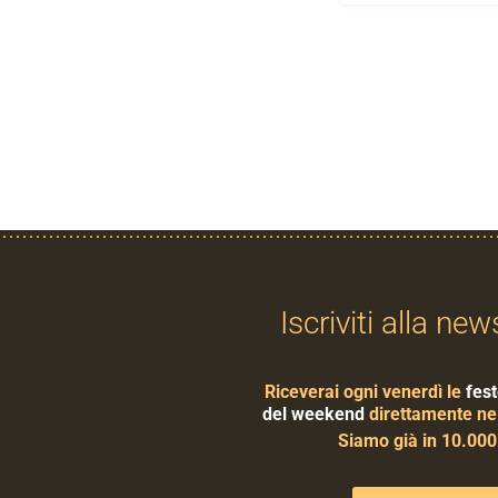
Iscriviti alla new
Riceverai ogni venerdì le
fest
del weekend
direttamente nel
Siamo già in 10.00