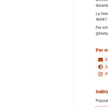
durante
La fest
46047 
Per inf
@festan
Per m
E
S
P
Indiri
Piazzal