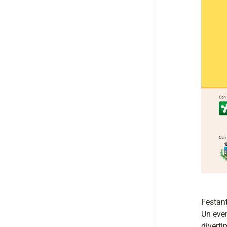
Festant
Un even
diverti