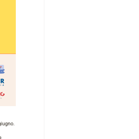
giugno.
8