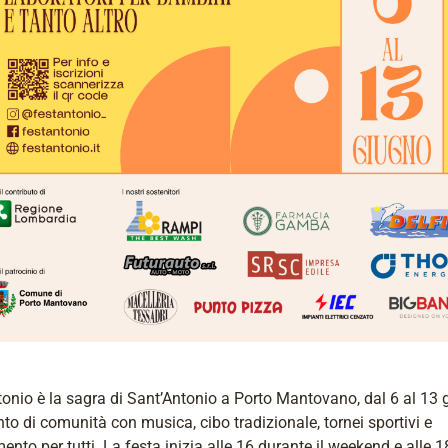
onio è la sagra di Sant’Antonio a Porto Mantovano, dal 6 al 13 
to di comunità con musica, cibo tradizionale, tornei sportivi e
mento per tutti. La festa inizia alle 16 durante il weekend e alle 1