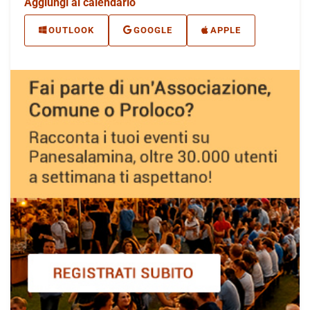
Aggiungi al calendario
OUTLOOK
GOOGLE
APPLE