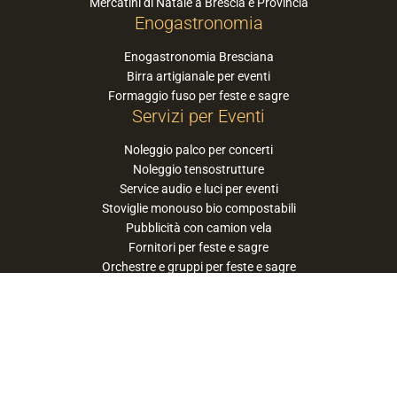
Mercatini di Natale a Brescia e Provincia
Enogastronomia
Enogastronomia Bresciana
Birra artigianale per eventi
Formaggio fuso per feste e sagre
Servizi per Eventi
Noleggio palco per concerti
Noleggio tensostrutture
Service audio e luci per eventi
Stoviglie monouso bio compostabili
Pubblicità con camion vela
Fornitori per feste e sagre
Orchestre e gruppi per feste e sagre
Suggerisci la tua orchestra / band
PaneSalamina™ è un marchio gestito da
Approdo Cooperativa Sociale Onlus - P.iva
03322360177