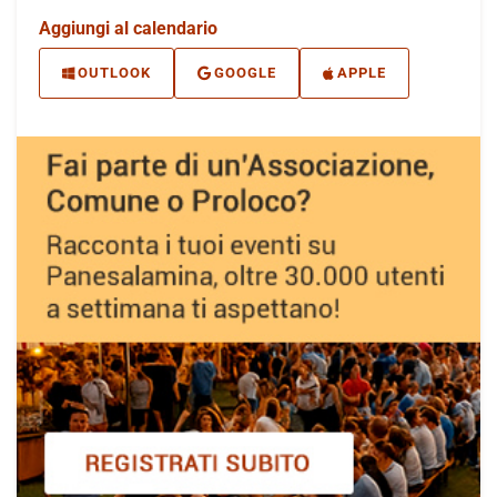
Aggiungi al calendario
OUTLOOK
GOOGLE
APPLE