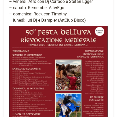
– venerdì: Afro con Dj Corrado e Stefan Egger
– sabato: Remember AlterEgo
– domenica: Rock con Timothy
– lunedì: Iuri Dj e Dampier (ArtClub Disco)