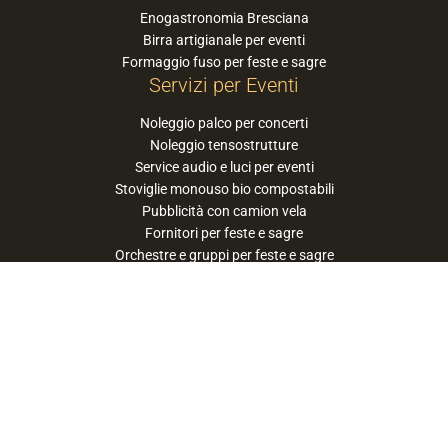
Enogastronomia Bresciana
Birra artigianale per eventi
Formaggio fuso per feste e sagre
Servizi per Eventi
Noleggio palco per concerti
Noleggio tensostrutture
Service audio e luci per eventi
Stoviglie monouso bio compostabili
Pubblicità con camion vela
Fornitori per feste e sagre
Orchestre e gruppi per feste e sagre
Suggerisci la tua orchestra / band
PaneSalamina™ è un marchio gestito da
Approdo Cooperativa Sociale Onlus - P.iva
03322360177
privacy policy
cookie policy
termini e condizioni