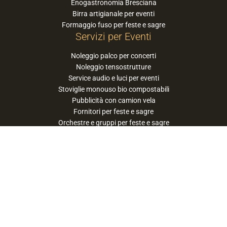
Enogastronomia Bresciana
Birra artigianale per eventi
Formaggio fuso per feste e sagre
Servizi per Eventi
Noleggio palco per concerti
Noleggio tensostrutture
Service audio e luci per eventi
Stoviglie monouso bio compostabili
Pubblicità con camion vela
Fornitori per feste e sagre
Orchestre e gruppi per feste e sagre
Suggerisci la tua orchestra / band
PaneSalamina™ è un marchio gestito da
Approdo Cooperativa Sociale Onlus - P.iva
03322360177
privacy policy
cookie policy
termini e condizioni