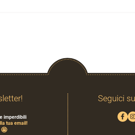
sletter!
Seguici su
e imperdibili
la tua email!
🤩
0