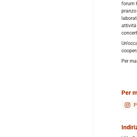
forum t
pranzo 
laborat
attivit
concert
Un’occa
coopera
Per mag
Per m
P
Indiri