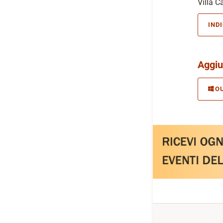
Villa Ca
IND
Aggiu
O