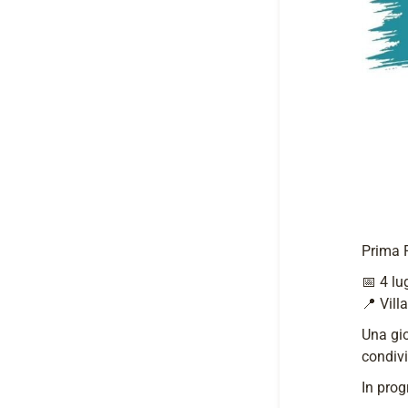
Prima F
📅 4 lu
📍 Vill
Una gio
condivi
In pro