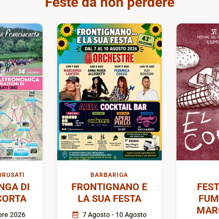
Feste da non perdere
BRUSATI
BARBARIGA
GA DI
FRONTIGNANO E
FEST
CORTA
LA SUA FESTA
FUM
MAR
bre 2026
7 Agosto - 10 Agosto