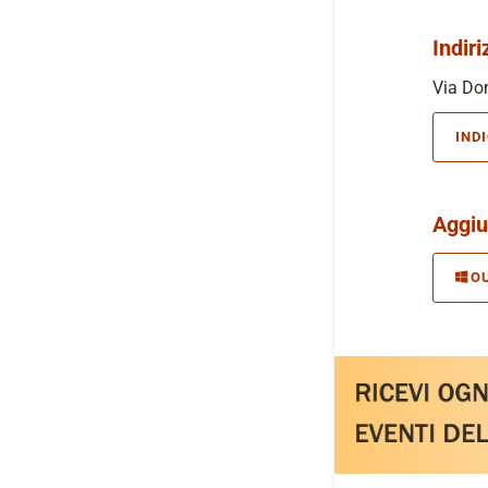
Indiri
Via Don
IND
Aggiu
O