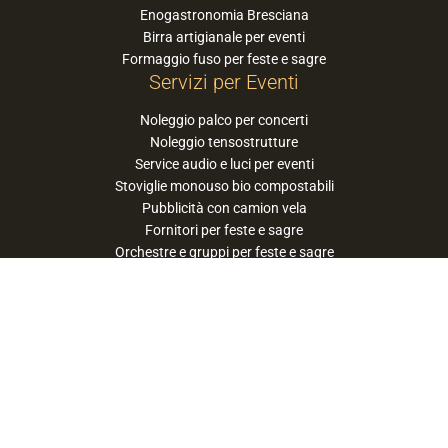
Enogastronomia Bresciana
Birra artigianale per eventi
Formaggio fuso per feste e sagre
Servizi per Eventi
Noleggio palco per concerti
Noleggio tensostrutture
Service audio e luci per eventi
Stoviglie monouso bio compostabili
Pubblicità con camion vela
Fornitori per feste e sagre
Orchestre e gruppi per feste e sagre
Suggerisci la tua orchestra / band
PaneSalamina™ è un marchio gestito da
Approdo Cooperativa Sociale Onlus - P.iva
03322360177
privacy policy
cookie policy
termini e condizioni