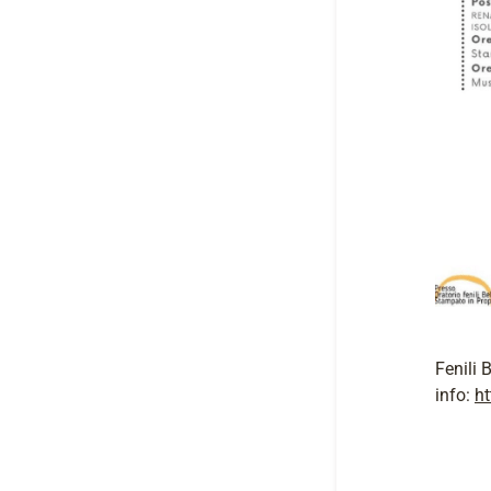
Fenili 
info:
h