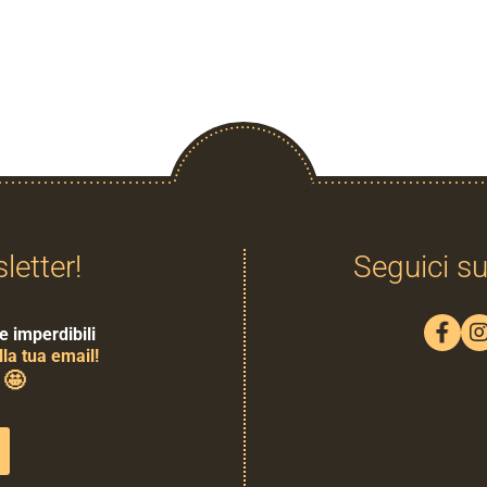
sletter!
Seguici su
e imperdibili
la tua email!
🤩
0