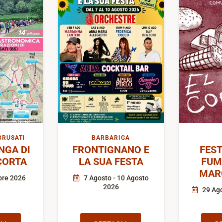
BRUSATI
BARBARIGA
GA DI
FRONTIGNANO E
FEST
CORTA
LA SUA FESTA
FUM
MAR
bre 2026
7 Agosto - 10 Agosto
2026
29 Ago