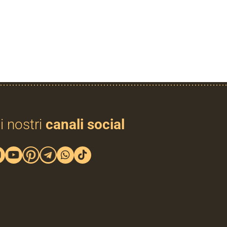
i nostri
canali social