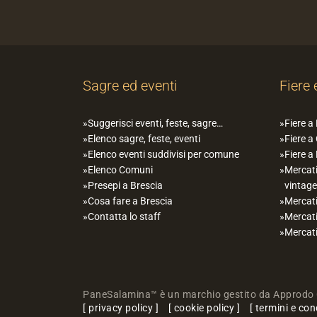
Sagre ed eventi
Fiere 
Suggerisci eventi, feste, sagre…
Fiere a
Elenco sagre, feste, eventi
Fiere a
Elenco eventi suddivisi per comune
Fiere a
Elenco Comuni
Mercati
Presepi a Brescia
vintage
Cosa fare a Brescia
Mercati
Contatta lo staff
Mercati
Mercati
PaneSalamina™ è un marchio gestito da Approdo 
privacy policy
cookie policy
termini e con