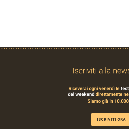
Iscriviti alla new
Riceverai ogni venerdì le
fest
del weekend
direttamente nel
Siamo già in 10.00
ISCRIVITI ORA