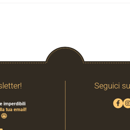
sletter!
Seguici su
e imperdibili
la tua email!
🤩
0