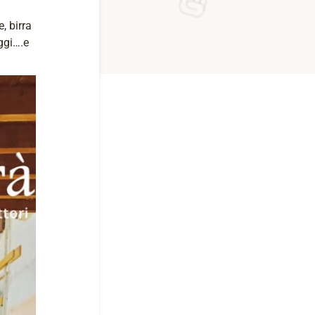
, birra
ggi….e