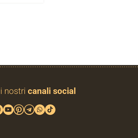
i nostri
canali social