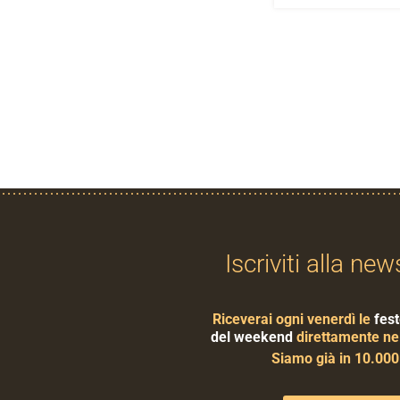
Iscriviti alla new
Riceverai ogni venerdì le
fest
del weekend
direttamente nel
Siamo già in 10.00