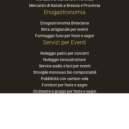
Mercatini di Natale a Brescia e Provincia
Enogastronomia
Enogastronomia Bresciana
Birra artigianale per eventi
Formaggio fuso per feste e sagre
Servizi per Eventi
Noleggio palco per concerti
Noleggio tensostrutture
Service audio e luci per eventi
Stoviglie monouso bio compostabili
Pubblicità con camion vela
Fornitori per feste e sagre
Orchestre e gruppi per feste e sagre
Suggerisci la tua orchestra / band
PaneSalamina™ è un marchio gestito da
Approdo Cooperativa Sociale Onlus - P.iva
03322360177