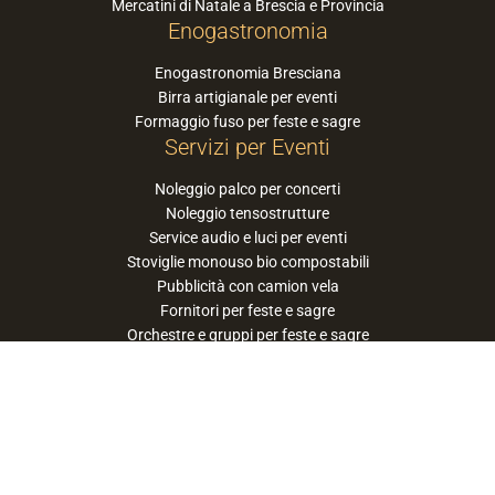
Mercatini di Natale a Brescia e Provincia
Enogastronomia
Enogastronomia Bresciana
Birra artigianale per eventi
Formaggio fuso per feste e sagre
Servizi per Eventi
Noleggio palco per concerti
Noleggio tensostrutture
Service audio e luci per eventi
Stoviglie monouso bio compostabili
Pubblicità con camion vela
Fornitori per feste e sagre
Orchestre e gruppi per feste e sagre
Suggerisci la tua orchestra / band
PaneSalamina™ è un marchio gestito da
Approdo Cooperativa Sociale Onlus - P.iva
03322360177