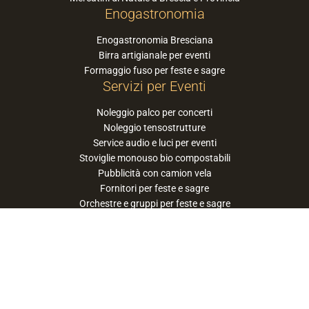
Enogastronomia
Enogastronomia Bresciana
Birra artigianale per eventi
Formaggio fuso per feste e sagre
Servizi per Eventi
Noleggio palco per concerti
Noleggio tensostrutture
Service audio e luci per eventi
Stoviglie monouso bio compostabili
Pubblicità con camion vela
Fornitori per feste e sagre
Orchestre e gruppi per feste e sagre
Suggerisci la tua orchestra / band
PaneSalamina™ è un marchio gestito da
Approdo Cooperativa Sociale Onlus - P.iva
03322360177