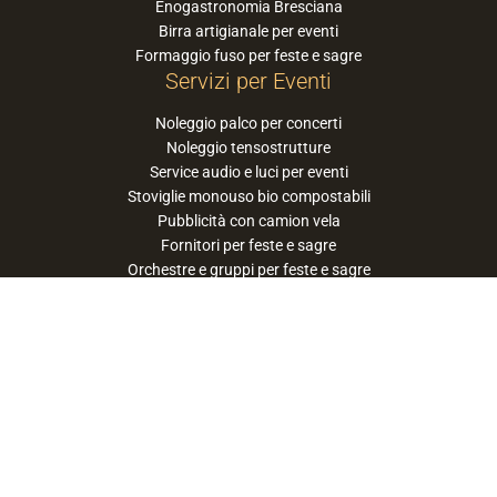
Enogastronomia Bresciana
Birra artigianale per eventi
Formaggio fuso per feste e sagre
Servizi per Eventi
Noleggio palco per concerti
Noleggio tensostrutture
Service audio e luci per eventi
Stoviglie monouso bio compostabili
Pubblicità con camion vela
Fornitori per feste e sagre
Orchestre e gruppi per feste e sagre
Suggerisci la tua orchestra / band
PaneSalamina™ è un marchio gestito da
Approdo Cooperativa Sociale Onlus - P.iva
03322360177
privacy policy
cookie policy
termini e condizioni