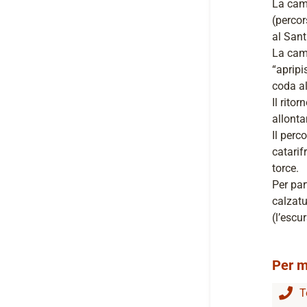
La camm
(percor
al Sant
La camm
“apripi
coda a
Il rito
allonta
Il perc
catarif
torce.
Per par
calzatu
(l’escu
Per m
T