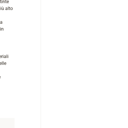
tinte
iù alto
da
in
riali
elle
e