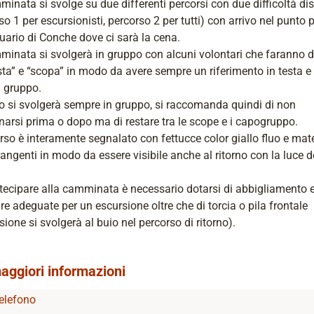
inata si svolge su due differenti percorsi con due difficoltà dis
so 1 per escursionisti, percorso 2 per tutti) con arrivo nel punto p
uario di Conche dove ci sarà la cena.
inata si svolgerà in gruppo con alcuni volontari che faranno 
sta” e “scopa” in modo da avere sempre un riferimento in testa e 
l gruppo.
rno si svolgerà sempre in gruppo, si raccomanda quindi di non
narsi prima o dopo ma di restare tra le scope e i capogruppo.
orso è interamente segnalato con fettucce color giallo fluo e mate
rangenti in modo da essere visibile anche al ritorno con la luce d
tecipare alla camminata è necessario dotarsi di abbigliamento 
re adeguate per un escursione oltre che di torcia o pila frontale
rsione si svolgerà al buio nel percorso di ritorno).
aggiori informazioni
elefono