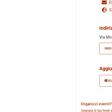
E
S
Indiri
Via Mon
IND
Aggiu
O