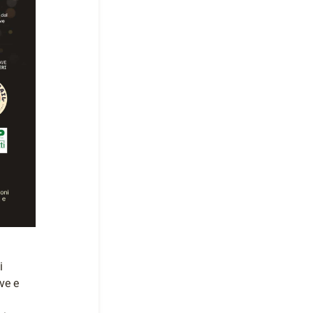
i
ve e