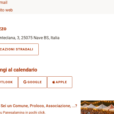
mail
ito web
zzo
teclana, 3, 25075 Nave BS, Italia
ICAZIONI STRADALI
ngi al calendario
UTLOOK
GOOGLE
APPLE