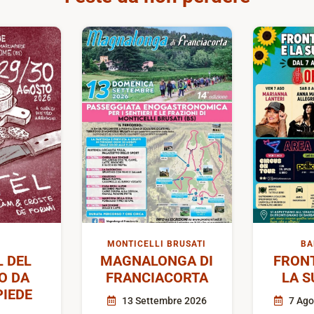
MONTICELLI BRUSATI
BA
L DEL
MAGNALONGA DI
FRON
O DA
FRANCIACORTA
LA S
IEDE
13 Settembre 2026
7 Ago