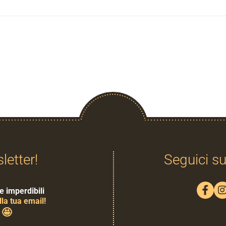
sletter!
Seguici su
e imperdibili
la tua email!
🤩
0