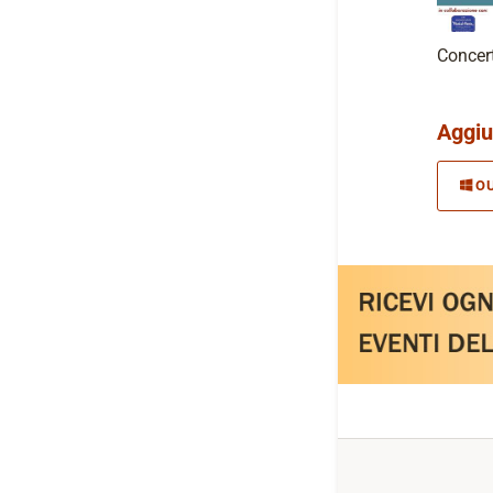
Concer
Aggiu
O