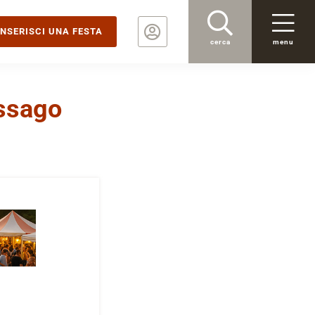
INSERISCI UNA FESTA
cerca
menu
ssago