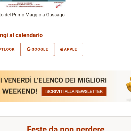
to del Primo Maggio a Gussago
ngi al calendario
UTLOOK
GOOGLE
APPLE
Feste da non perdere