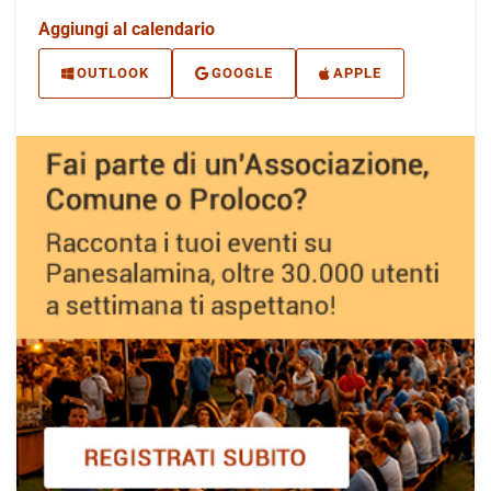
Aggiungi al calendario
OUTLOOK
GOOGLE
APPLE