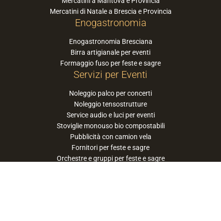
Mercatini a Mantova e Provincia
Mercatini di Natale a Brescia e Provincia
Enogastronomia
Enogastronomia Bresciana
Birra artigianale per eventi
Formaggio fuso per feste e sagre
Servizi per Eventi
Noleggio palco per concerti
Noleggio tensostrutture
Service audio e luci per eventi
Stoviglie monouso bio compostabili
Pubblicità con camion vela
Fornitori per feste e sagre
Orchestre e gruppi per feste e sagre
Suggerisci la tua orchestra / band
PaneSalamina™ è un marchio gestito da
Approdo Cooperativa Sociale Onlus - P.iva
03322360177