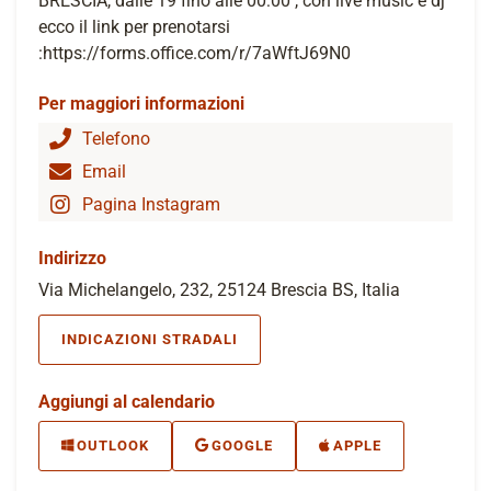
BRESCIA, dalle 19 fino alle 00:00 , con live music e dj
ecco il link per prenotarsi
:https://forms.office.com/r/7aWftJ69N0
Per maggiori informazioni
Telefono
Email
Pagina Instagram
Indirizzo
Via Michelangelo, 232, 25124 Brescia BS, Italia
INDICAZIONI STRADALI
Aggiungi al calendario
OUTLOOK
GOOGLE
APPLE