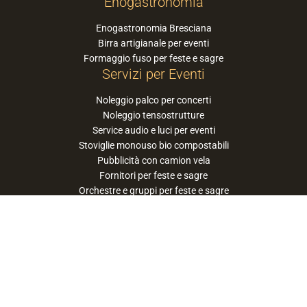
Enogastronomia
Enogastronomia Bresciana
Birra artigianale per eventi
Formaggio fuso per feste e sagre
Servizi per Eventi
Noleggio palco per concerti
Noleggio tensostrutture
Service audio e luci per eventi
Stoviglie monouso bio compostabili
Pubblicità con camion vela
Fornitori per feste e sagre
Orchestre e gruppi per feste e sagre
Suggerisci la tua orchestra / band
PaneSalamina™ è un marchio gestito da
Approdo Cooperativa Sociale Onlus - P.iva
03322360177