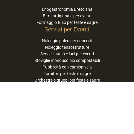
Enogastronomia Bresciana
Birra artigianale per eventi
Formaggio fuso per feste e sagre
Servizi per Eventi
Noleggio palco per concerti
Noleggio tensostrutture
Service audio e luci per eventi
Stoviglie monouso bio compostabili
Pubblicità con camion vela
Fornitori per feste e sagre
Orchestre e gruppi per feste e sagre
Suggerisci la tua orchestra / band
PaneSalamina™ è un marchio gestito da
Approdo Cooperativa Sociale Onlus - P.iva
03322360177
privacy policy
cookie policy