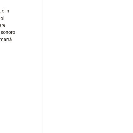
 è in
 si
are
o sonoro
imarrà