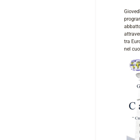
Giovedì
program
abbatto
attrave
tra Eur
nel cuo