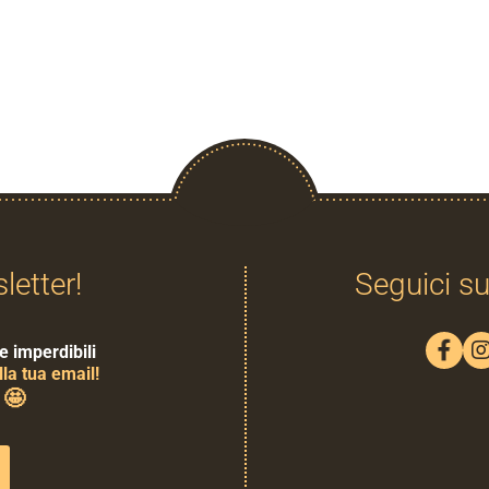
sletter!
Seguici su
e imperdibili
la tua email!
🤩
0