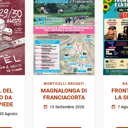
MONTICELLI BRUSATI
BA
L DEL
MAGNALONGA DI
FRON
O DA
FRANCIACORTA
LA S
IEDE
13 Settembre 2026
7 Ago
30 Agosto