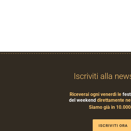
Iscriviti alla new
Riceverai ogni venerdì le
fest
del weekend
direttamente nel
Siamo già in 10.00
ISCRIVITI ORA