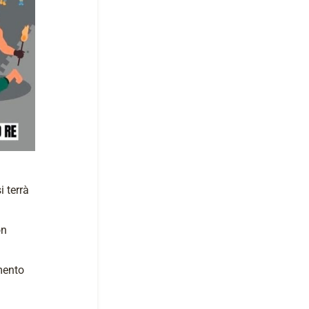
i terrà
on
imento