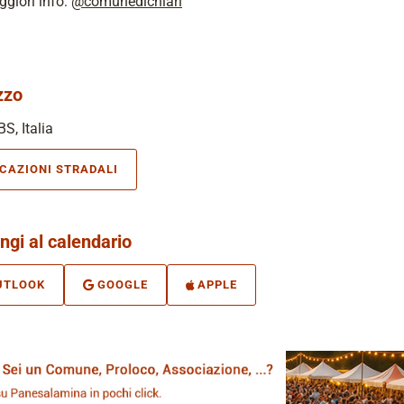
giori info:
@comunedichiari
zzo
BS, Italia
ICAZIONI STRADALI
ngi al calendario
UTLOOK
GOOGLE
APPLE