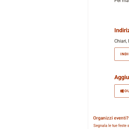
Per mag
Indiri
Chiari, 
IND
Aggiu
O