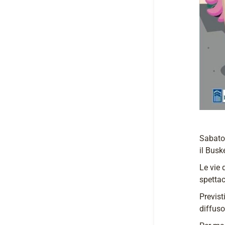
Sabato 
il Busk
Le vie 
spettac
Previst
diffuso