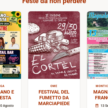
Feste da non perdere
IGA
OME
MONTIC
ANO E
FESTIVAL DEL
MAGN
FESTA
FUMETTO DA
FRAN
MARCIAPIEDE
10 Agosto
13 S