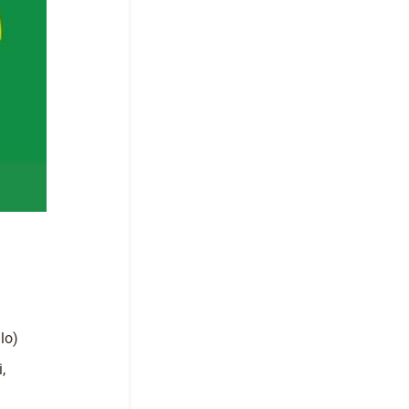
llo)
,