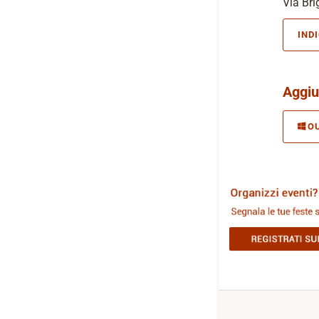
Via Bri
IND
Aggiu
O