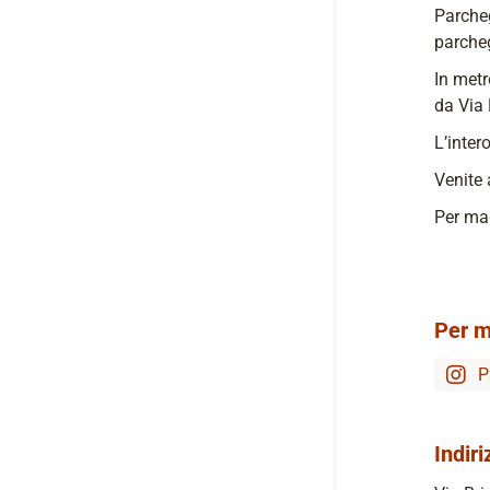
Parcheg
parcheg
In metr
da Via 
L’inter
Venite 
Per mag
Per m
P
Indiri