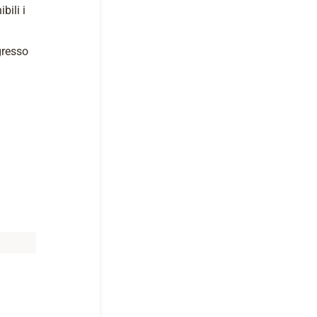
bili i
gresso