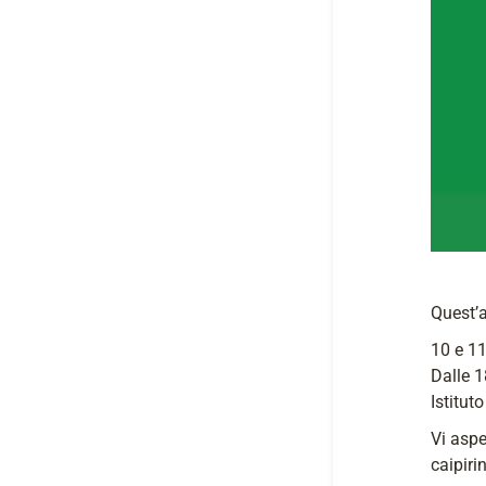
Quest’a
10 e 11
Dalle 1
Istitut
Vi aspe
caipirin