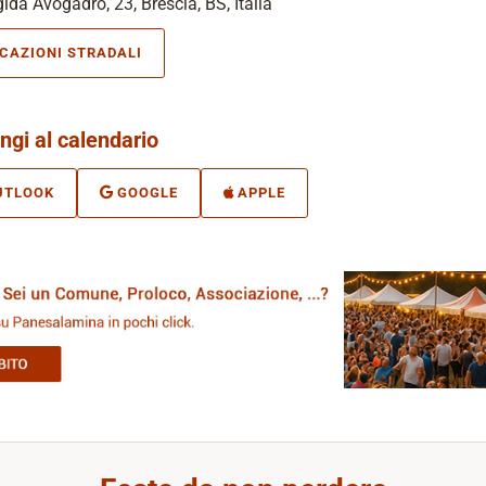
gida Avogadro, 23, Brescia, BS, Italia
ICAZIONI STRADALI
ngi al calendario
UTLOOK
GOOGLE
APPLE