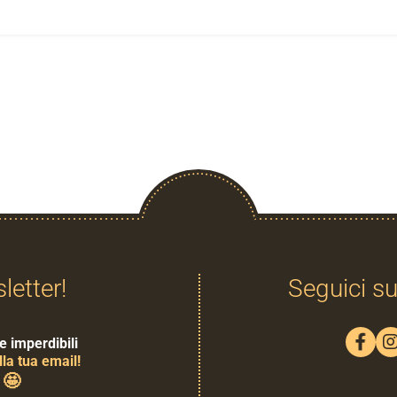
sletter!
Seguici su
e imperdibili
la tua email!
🤩
0