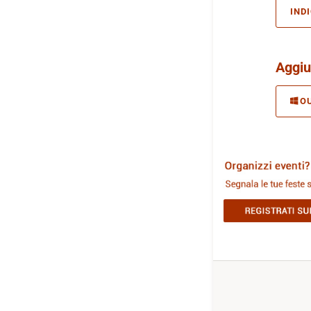
IND
Aggiu
O