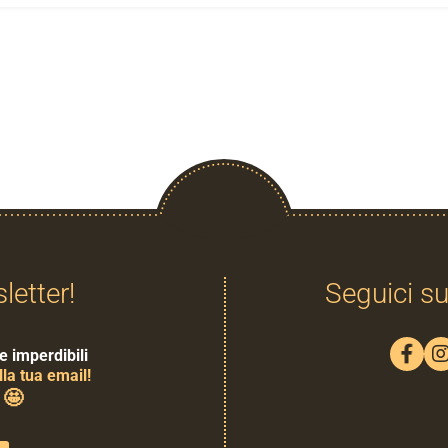
sletter!
Seguici su
e imperdibili
la tua email!
🤩
0