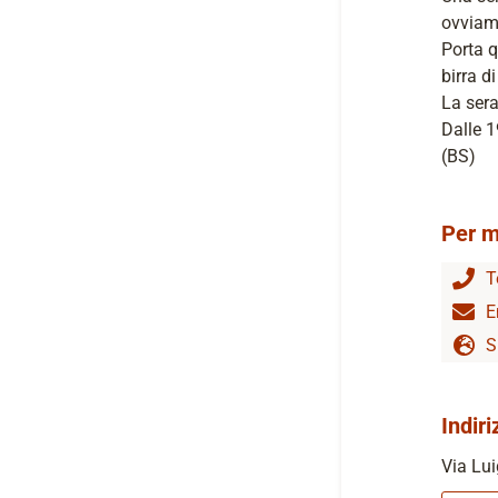
ovviam
Porta q
birra d
La sera
Dalle 1
(BS)
Per m
T
E
S
Indiri
Via Lui