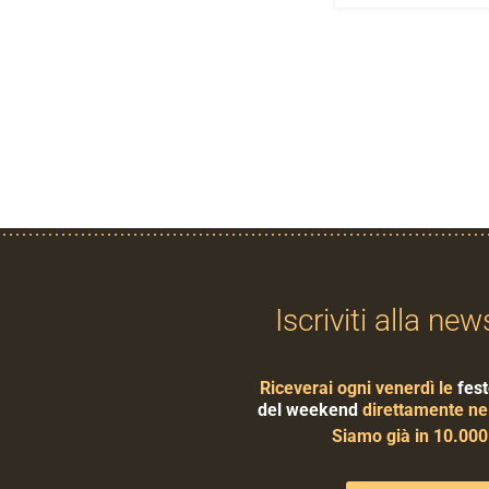
Iscriviti alla new
Riceverai ogni venerdì le
fest
del weekend
direttamente nel
Siamo già in 10.00