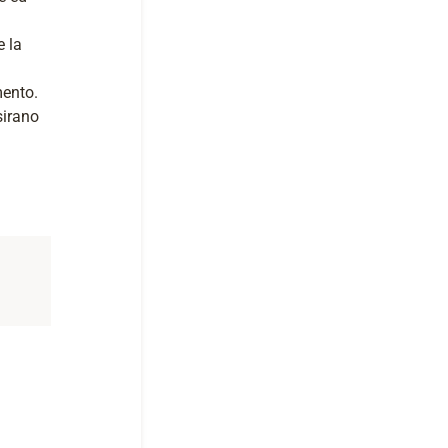
e la
mento.
sirano