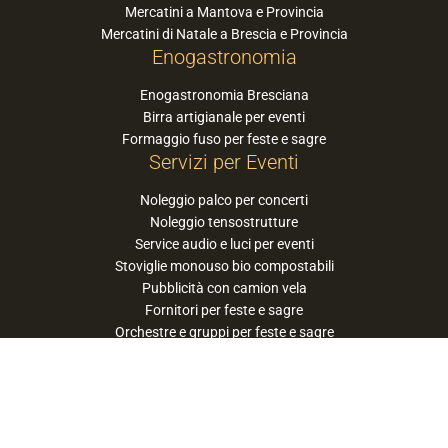
Mercatini a Mantova e Provincia
Mercatini di Natale a Brescia e Provincia
Enogastronomia
Enogastronomia Bresciana
Birra artigianale per eventi
Formaggio fuso per feste e sagre
Servizi per Eventi
Noleggio palco per concerti
Noleggio tensostrutture
Service audio e luci per eventi
Stoviglie monouso bio compostabili
Pubblicità con camion vela
Fornitori per feste e sagre
Orchestre e gruppi per feste e sagre
Suggerisci la tua orchestra / band
PaneSalamina™ è un marchio gestito da
Approdo Cooperativa Sociale Onlus - P.iva