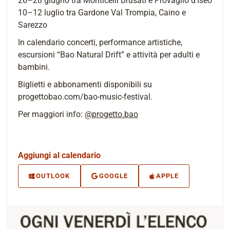
26–28 giugno tra Monticelli Brusati e Provaglio d’Iseo
10–12 luglio tra Gardone Val Trompia, Caino e
Sarezzo
In calendario concerti, performance artistiche,
escursioni “Bao Natural Drift” e attività per adulti e
bambini.
Biglietti e abbonamenti disponibili su
progettobao.com/bao-music-festival.
Per maggiori info:
@progetto.bao
Aggiungi al calendario
OUTLOOK
GOOGLE
APPLE