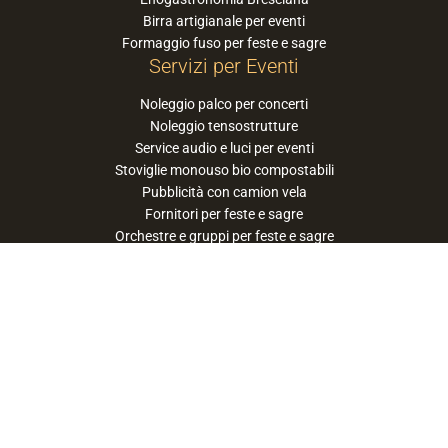
Birra artigianale per eventi
Formaggio fuso per feste e sagre
Servizi per Eventi
Noleggio palco per concerti
Noleggio tensostrutture
Service audio e luci per eventi
Stoviglie monouso bio compostabili
Pubblicità con camion vela
Fornitori per feste e sagre
Orchestre e gruppi per feste e sagre
Suggerisci la tua orchestra / band
PaneSalamina™ è un marchio gestito da
Approdo Cooperativa Sociale Onlus - P.iva
03322360177
privacy policy
cookie policy
termini e condizioni