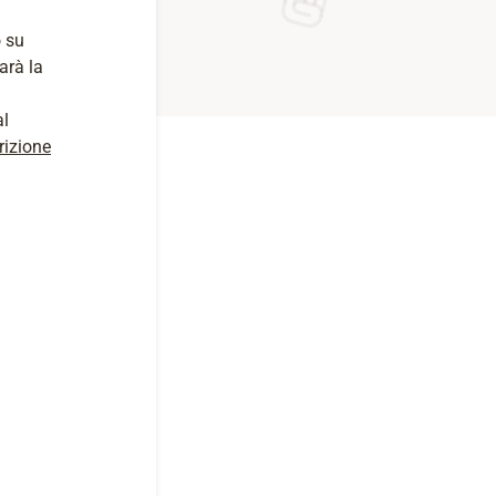
 su
arà la
al
rizione