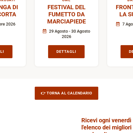
BRUSATI
OME
BA
GA DI
FESTIVAL DEL
FRON
CORTA
FUMETTO DA
LA S
MARCIAPIEDE
bre 2026
7 Ago
29 Agosto - 30 Agosto
2026
LI
DETTAGLI
D
👉 TORNA AL CALENDARIO
Ricevi ogni venerdì
l'elenco dei migliori