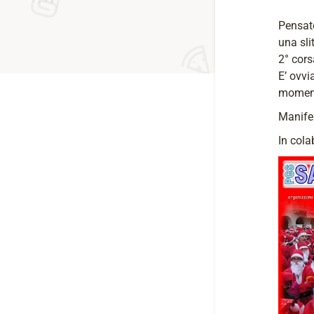
Pensat
una sli
2° cors
E’ ovvi
moment
Manifes
In col